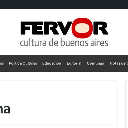
os
Política Cultural
Educación
Editorial
Comunas
Notas de 
na