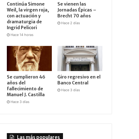
Continúa Simone
Se vienen las
Weil, la virgen roja,
Jornadas Épicas –
con actuación y
Brecht 70 años
dramaturgia de
Hace 2 días
Ingrid Pelicori
Hace 14 horas
Se cumplieron 46
Giro regresivo en el
años del
Banco Central
fallecimiento de
Hace 3 días
Manuel J. Castilla
Hace 3 días
Las más populares