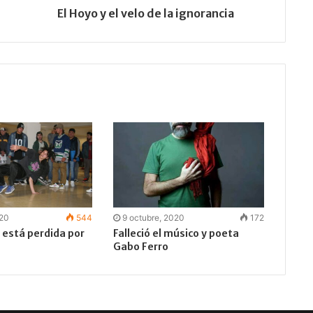
El Hoyo y el velo de la ignorancia
020
544
9 octubre, 2020
172
 está perdida por
Falleció el músico y poeta
Gabo Ferro