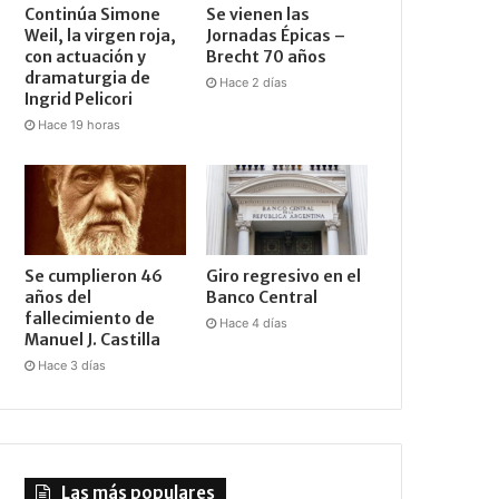
Continúa Simone
Se vienen las
Weil, la virgen roja,
Jornadas Épicas –
con actuación y
Brecht 70 años
dramaturgia de
Hace 2 días
Ingrid Pelicori
Hace 19 horas
Se cumplieron 46
Giro regresivo en el
años del
Banco Central
fallecimiento de
Hace 4 días
Manuel J. Castilla
Hace 3 días
Las más populares