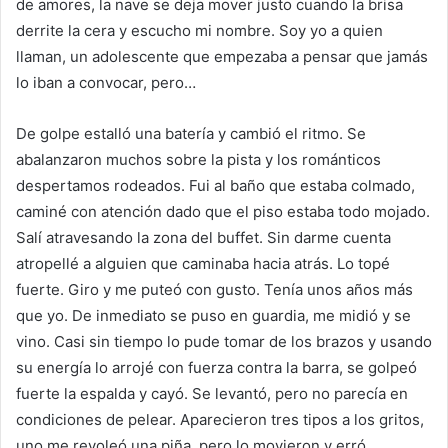
de amores, la nave se deja mover justo cuando la brisa
derrite la cera y escucho mi nombre. Soy yo a quien
llaman, un adolescente que empezaba a pensar que jamás
lo iban a convocar, pero…
De golpe estalló una batería y cambió el ritmo. Se
abalanzaron muchos sobre la pista y los románticos
despertamos rodeados. Fui al baño que estaba colmado,
caminé con atención dado que el piso estaba todo mojado.
Salí atravesando la zona del buffet. Sin darme cuenta
atropellé a alguien que caminaba hacia atrás. Lo topé
fuerte. Giro y me puteó con gusto. Tenía unos años más
que yo. De inmediato se puso en guardia, me midió y se
vino. Casi sin tiempo lo pude tomar de los brazos y usando
su energía lo arrojé con fuerza contra la barra, se golpeó
fuerte la espalda y cayó. Se levantó, pero no parecía en
condiciones de pelear. Aparecieron tres tipos a los gritos,
uno me revoleó una piña, pero lo movieron y erró.