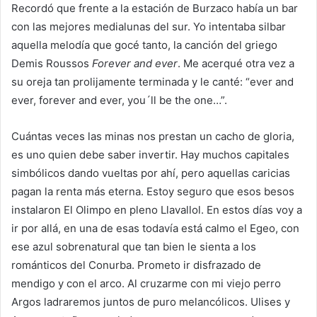
Recordó que frente a la estación de Burzaco había un bar
con las mejores medialunas del sur. Yo intentaba silbar
aquella melodía que gocé tanto, la canción del griego
Demis Roussos
Forever and ever
. Me acerqué otra vez a
su oreja tan prolijamente terminada y le canté: “ever and
ever, forever and ever, you´ll be the one…”.
Cuántas veces las minas nos prestan un cacho de gloria,
es uno quien debe saber invertir. Hay muchos capitales
simbólicos dando vueltas por ahí, pero aquellas caricias
pagan la renta más eterna. Estoy seguro que esos besos
instalaron El Olimpo en pleno Llavallol. En estos días voy a
ir por allá, en una de esas todavía está calmo el Egeo, con
ese azul sobrenatural que tan bien le sienta a los
románticos del Conurba. Prometo ir disfrazado de
mendigo y con el arco. Al cruzarme con mi viejo perro
Argos ladraremos juntos de puro melancólicos. Ulises y