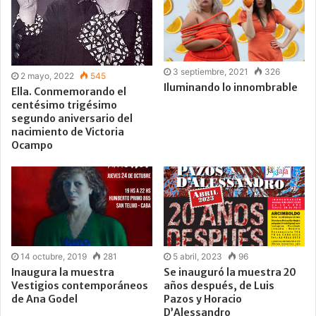
3 septiembre, 2021
326
2 mayo, 2022
545
Iluminando lo innombrable
Ella. Conmemorando el
centésimo trigésimo
segundo aniversario del
nacimiento de Victoria
Ocampo
14 octubre, 2019
281
5 abril, 2023
96
Inaugura la muestra
Se inauguró la muestra 20
Vestigios contemporáneos
años después, de Luis
de Ana Godel
Pazos y Horacio
D’Alessandro