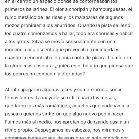
en el centro un espacio donde se contorneaban los
primeros bailarines. El olor a choripán y hamburguesas, el
ruido metálico de las risas y los malabares de algunos
mozos prohibían a los aburridos. Cuando la pista se llenó
los cuatro comenzamos a bailar, todo era sonrisas y hablar
a los gritos. Silvia se movía sensualmente con una
inocencia adolescente que provocaba a mi mirada y
cuando la encontraba le ponía carita de pícara. Lo mío era
la gloria más absoluta, ¿quién es el boludo que piensa que
los pobres no conocen la eternidad?
Al rato apagaron algunas luces y comenzaron a sonar
temas lentos. La mayoría se retiró hacia las mesas,
quedaron los más románticos, aquellos que andaban a la
pesca o quienes sintieron que algo nuevo podía nacer.
Fuimos más al medio, nos apretamos danzando casi a un
ritmo propio. Despegamos las cabezas, nos miramos y
contamos tantas cosas, de esas que yo solo conocía por