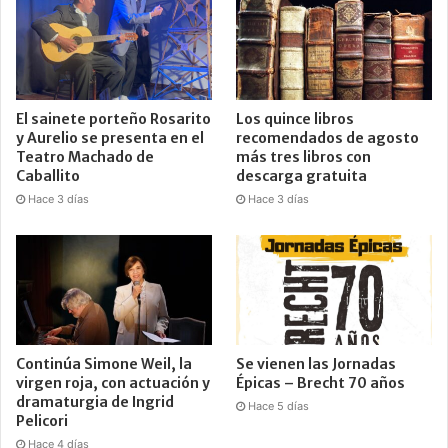
El sainete porteño Rosarito
Los quince libros
y Aurelio se presenta en el
recomendados de agosto
Teatro Machado de
más tres libros con
Caballito
descarga gratuita
Hace 3 días
Hace 3 días
Continúa Simone Weil, la
Se vienen las Jornadas
virgen roja, con actuación y
Épicas – Brecht 70 años
dramaturgia de Ingrid
Hace 5 días
Pelicori
Hace 4 días