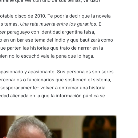
ela tiene que ver con uno de sus temas, verdad?
notable disco de 2010. Te podría decir que la novela
us temas,
Una rata muerta entre los geranios
. El
ker
paraguayo con identidad argentina falsa,
o en un bar ese tema del Indio y que bautizará como
ue parten las historias que trato de narrar en la
ien no lo escuchó vale la pena que lo haga.
 apasionado y apasionante. Sus personajes son seres
ercenarios o funcionarios que sostienen el sistema,
sesperadamente- volver a entramar una historia
dad alienada en la que la información pública se