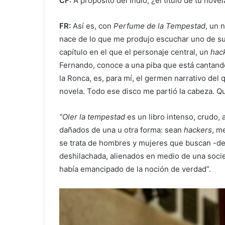
CF:
A propósito del Indio, ¿el título de tu nov
FR:
Así es, con
Perfume de la Tempestad
, un 
nace de lo que me produjo escuchar uno de s
capítulo en el que el personaje central, un
hac
Fernando, conoce a una piba que está cantand
la Ronca, es, para mí, el germen narrativo del q
novela. Todo ese disco me partió la cabeza. Qu
“Oler la tempestad
es un libro intenso, crudo,
dañados de una u otra forma: sean
hackers
, m
se trata de hombres y mujeres que buscan -de
deshilachada, alienados en medio de una socie
había emancipado de la noción de verdad”.