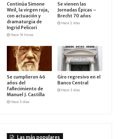
Continúa Simone
Se vienen las
Weil, la virgen roja,
Jornadas Épicas –
con actuación y
Brecht 70 años
dramaturgia de
Hace 2 días
Ingrid Pelicori
Hace 16 horas
Se cumplieron 46
Giro regresivo en el
años del
Banco Central
fallecimiento de
Hace 3 días
Manuel J. Castilla
Hace 3 días
Las más populares