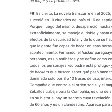
de mujer
y
La próxima lluvia
.
FR:
Es cierto. La novela transcurre en el 2025,
sucedió en 10 ciudades del país el 16 de septi
Porque, luego del mismo, desapareció mucha gen
extraoficialmente, se maneja el doble y hasta e
efectos de la oscuridad total y de lo que se h
que la gente fue capaz de hacer en esas horas
acontecimiento. Fernando, el
hacker
paraguayo,
personas, es un antihéroe y se define como cob
todos los personajes -su padre está prófugo- y
de
hackers
que buscan saber qué pasó hace tre
dominado sólo por 8 o 10 frases de uso, inter
Compañía que controla el orden social y el map
Zeballos trabaja para la Compañía, es uno de s
en su historia, hay un secreto cuya revelación 
de 60 años y es un clandestino. Aparece para