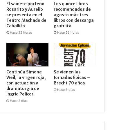
El sainete porteño
Los quince libros
Rosarito y Aurelio
recomendados de
se presenta en el
agosto más tres
Teatro Machado de
libros con descarga
Caballito
gratuita
Hace 22 horas
Hace 23 horas
Continúa Simone
Se vienen las
Weil, la virgen roja,
Jornadas Épicas –
con actuación y
Brecht 70 años
dramaturgia de
Hace 3 días
Ingrid Pelicori
Hace 2 días