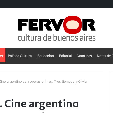
os
Política Cultural
Educación
Editorial
Comunas
Notas de 
ine argentino con operas primas, Tres tiempos y Olivia
. Cine argentino