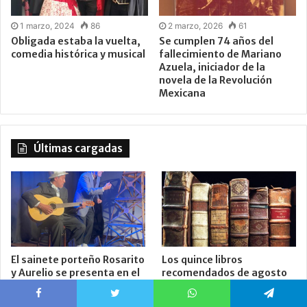
1 marzo, 2024
86
2 marzo, 2026
61
Obligada estaba la vuelta,
Se cumplen 74 años del
comedia histórica y musical
fallecimiento de Mariano
Azuela, iniciador de la
novela de la Revolución
Mexicana
Últimas cargadas
El sainete porteño Rosarito
Los quince libros
y Aurelio se presenta en el
recomendados de agosto
Teatro Machado de
más tres libros con
Caballito
descarga gratuita
Facebook
Twitter
WhatsApp
Telegram