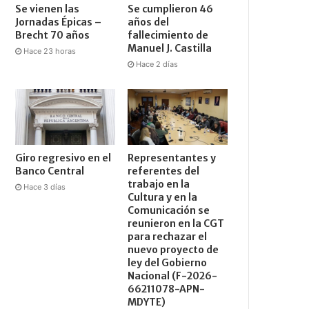
Se vienen las
Se cumplieron 46
Jornadas Épicas –
años del
Brecht 70 años
fallecimiento de
Manuel J. Castilla
Hace 23 horas
Hace 2 días
Giro regresivo en el
Representantes y
Banco Central
referentes del
trabajo en la
Hace 3 días
Cultura y en la
Comunicación se
reunieron en la CGT
para rechazar el
nuevo proyecto de
ley del Gobierno
Nacional (F-2026-
66211078-APN-
MDYTE)