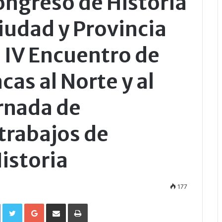
Congreso de Historia
iudad y Provincia
 IV Encuentro de
cas al Norte y al
rnada de
 trabajos de
istoria
177
Facebook
Twitter
Google+
Compartir por correo electrónico
Imprimir