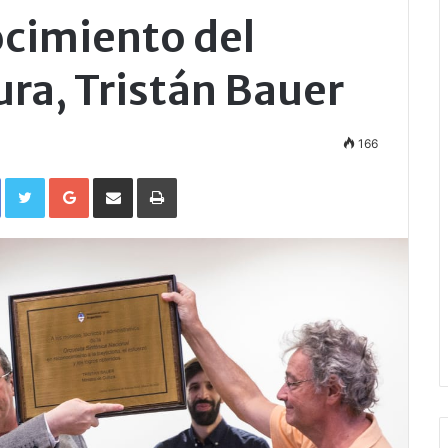
ocimiento del
ura, Tristán Bauer
166
Facebook
Twitter
Google+
Compartir por correo electrónico
Imprimir