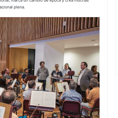
ional, marca un cambio de época y crea muchas
acional plena.