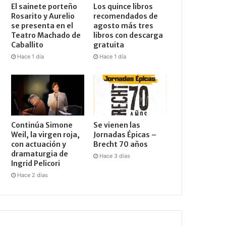
El sainete porteño
Los quince libros
Rosarito y Aurelio
recomendados de
se presenta en el
agosto más tres
Teatro Machado de
libros con descarga
Caballito
gratuita
Hace 1 día
Hace 1 día
Continúa Simone
Se vienen las
Weil, la virgen roja,
Jornadas Épicas –
con actuación y
Brecht 70 años
dramaturgia de
Hace 3 días
Ingrid Pelicori
Hace 2 días