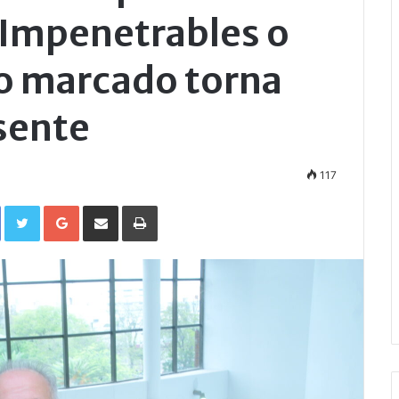
 Impenetrables o
o marcado torna
sente
117
Facebook
Twitter
Google+
Compartir por correo electrónico
Imprimir