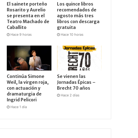
El sainete porteño
Los quince libros
Rosarito y Aurelio
recomendados de
se presenta en el
agosto más tres
Teatro Machado de
libros con descarga
Caballito
gratuita
Hace 9 horas
Hace 10 horas
Continúa Simone
Se vienen las
Weil, la virgen roja,
Jornadas Épicas –
con actuación y
Brecht 70 años
dramaturgia de
Hace 2 días
Ingrid Pelicori
Hace 1 día