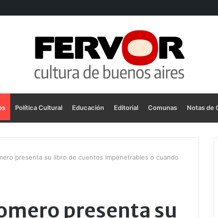
os
Política Cultural
Educación
Editorial
Comunas
Notas de 
mero presenta su libro de cuentos Impenetrables o cuando
Romero presenta su