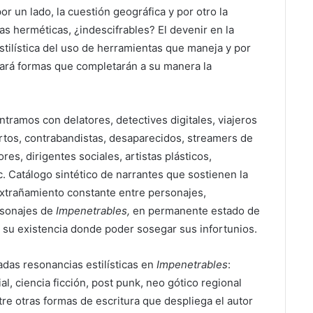
r un lado, la cuestión geográfica y por otro la
s herméticas, ¿indescifrables? El devenir en la
stilística del uso de herra­mientas que maneja y por
trará formas que completarán a su manera la
ntramos con delatores, detectives digitales, viajeros
ertos, contrabandistas, desaparecidos, streamers de
res, dirigentes sociales, artistas plásticos,
tc. Catálogo sintético de narrantes que sostienen la
 extrañamiento constante entre personajes,
rsonajes de
Impenetrables,
en permanente estado de
 su existencia donde poder sosegar sus infortunios.
adas resonancias estilísticas en
Impenetrables
:
ial, ciencia ficción, post punk, neo gótico regional
tre otras formas de escritura que despliega el autor