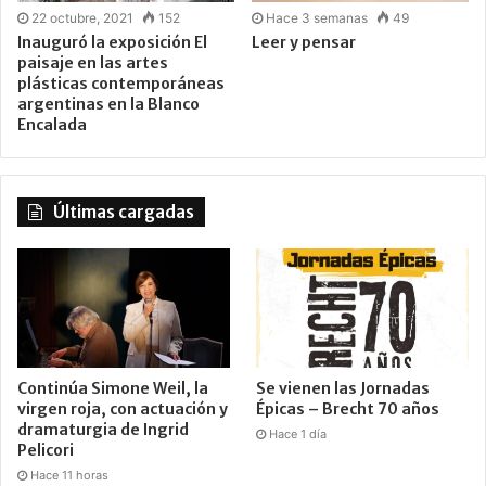
22 octubre, 2021
152
Hace 3 semanas
49
Inauguró la exposición El
Leer y pensar
paisaje en las artes
plásticas contemporáneas
argentinas en la Blanco
Encalada
Últimas cargadas
Continúa Simone Weil, la
Se vienen las Jornadas
virgen roja, con actuación y
Épicas – Brecht 70 años
dramaturgia de Ingrid
Hace 1 día
Pelicori
Hace 11 horas