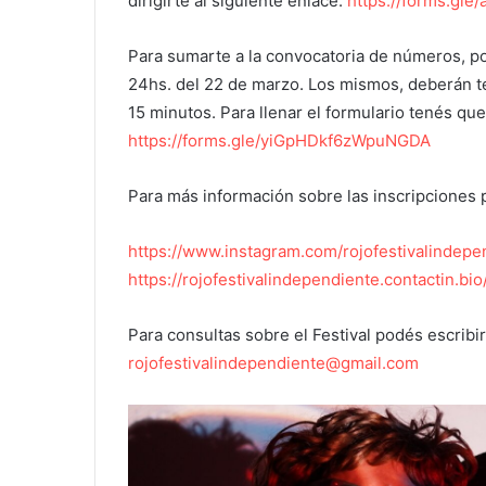
dirigirte al siguiente enlace:
https://forms.gl
Para sumarte a la convocatoria de números, po
24hs. del 22 de marzo. Los mismos, deberán 
15 minutos. Para llenar el formulario tenés que 
https://forms.gle/yiGpHDkf6zWpuNGDA
Para más información sobre las inscripciones p
https://www.instagram.com/rojofestivalindepe
https://rojofestivalindependiente.contactin.bio
Para consultas sobre el Festival podés escribir
rojofestivalindependiente@gmail.com