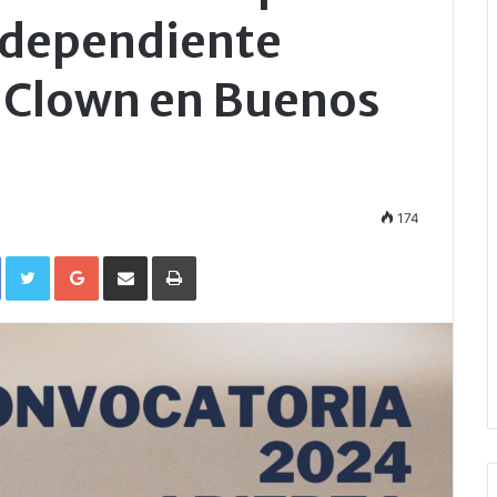
Independiente
e Clown en Buenos
174
Facebook
Twitter
Google+
Compartir por correo electrónico
Imprimir