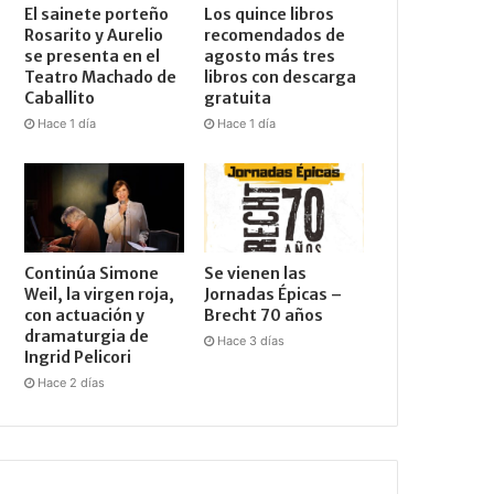
El sainete porteño
Los quince libros
Rosarito y Aurelio
recomendados de
se presenta en el
agosto más tres
Teatro Machado de
libros con descarga
Caballito
gratuita
Hace 1 día
Hace 1 día
Continúa Simone
Se vienen las
Weil, la virgen roja,
Jornadas Épicas –
con actuación y
Brecht 70 años
dramaturgia de
Hace 3 días
Ingrid Pelicori
Hace 2 días