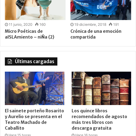
11 junio, 2020
160
19 diciembre, 2018
191
Micro Poéticas de
Crónica de una emoción
aISLAmiento – niÑa (2)
compartida
Últimas cargadas
El sainete porteño Rosarito
Los quince libros
y Aurelio se presenta en el
recomendados de agosto
Teatro Machado de
más tres libros con
Caballito
descarga gratuita
Hace 15 horas
Hace 16 horas