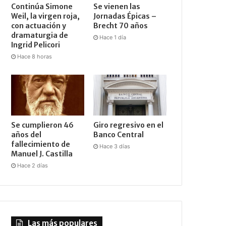
Continúa Simone
Se vienen las
Weil, la virgen roja,
Jornadas Épicas –
con actuación y
Brecht 70 años
dramaturgia de
Hace 1 día
Ingrid Pelicori
Hace 8 horas
Se cumplieron 46
Giro regresivo en el
años del
Banco Central
fallecimiento de
Hace 3 días
Manuel J. Castilla
Hace 2 días
Las más populares