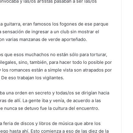
onvocaba y las/os artistas pasaban a ser las/os
a guitarra, eran famosos los fogones de ese parque
a sensación de ingresar a un club sin mostrar el
Son varias manzanas de verde aporteñado.
mos que esos muchachos no están sólo para torturar,
legales, sino, también, para hacer todo lo posible por
 y los romances están a simple vista son atrapados por
De eso trabajan los vigilantes.
a una orden en secreto y todas/os se dirigían hacia
as de allí. La gente iba y venía, de acuerdo a las
ue nunca se detuvo fue la cultura del encuentro.
a feria de discos y libros de música que abre los
o hasta ahí. Esto comienza a eso de las diez de la