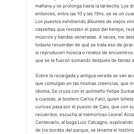
mañana y se prolonga hasta la tardecita. Los do
entonces, entre las 10 y las 15hs. se ve un cua
Los puestos exhibiendo álbumes de viejos vini
cassettes que resisten el paso del tiempo, rev
músicos y bandas veneradas. A veces, me dete
todavía recuerdan de qué se trata eso de girar. 
si reproducen música o relatos de encuentros
que se le fueron sumando después de tantas 
Sobre la recargada y antigua vereda se van ac
que comulgan en las mismas creencias, que más
idioma. Se cruza con el quilmeño Felipe Surka
a cuestas; al bostero Carlos Falci, quien bill
curioso pasa por el puesto de Caio, que con s
recuerdos; escucha al memorioso Leonel Acosta
Centenario, al boga Luis Calcagno, explicando
de los bordes del parque, se levanta el histór