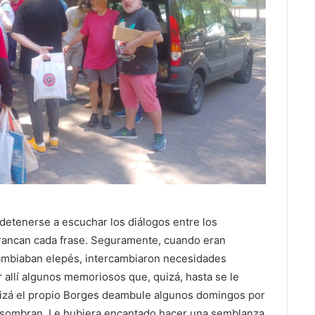
 detenerse a escuchar los diálogos entre los
rrancan cada frase. Seguramente, cuando eran
ambiaban elepés, intercambiaron necesidades
 allí algunos memoriosos que, quizá, hasta se le
uizá el propio Borges deambule algunos domingos por
 asombran. Le hubiera encantado hacer una semblanza