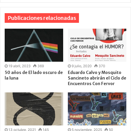
Publicaciones relacionadas
19 abril, 2023
369
9 julio, 2020
370
50 años de El lado oscuro de
Eduardo Calvo y Mosquito
la luna
Sancineto abrirán el Ciclo de
Encuentros Con Fervor
13 octubre, 2021
145
5 noviembre, 2025
50