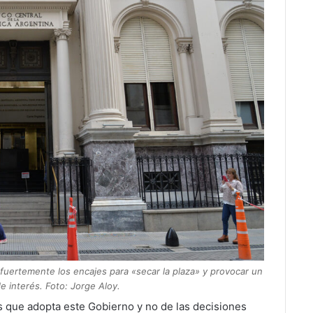
 fuertemente los encajes para «secar la plaza» y provocar un
 interés. Foto: Jorge Aloy.
as que adopta este Gobierno y no de las decisiones