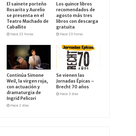
El sainete porteño
Los quince libros
Rosarito y Aurelio
recomendados de
se presenta en el
agosto más tres
Teatro Machado de
libros con descarga
Caballito
gratuita
Hace 22 horas
Hace 23 horas
Continúa Simone
Se vienen las
Weil, la virgen roja,
Jornadas Épicas –
con actuación y
Brecht 70 años
dramaturgia de
Hace 3 días
Ingrid Pelicori
Hace 2 días