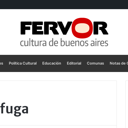
os
Política Cultural
Educación
Editorial
Comunas
Notas de 
 fuga