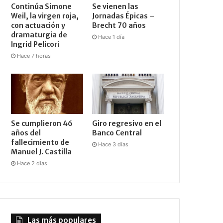
Continúa Simone
Se vienen las
Weil, la virgen roja,
Jornadas Épicas –
con actuación y
Brecht 70 años
dramaturgia de
Hace 1 día
Ingrid Pelicori
Hace 7 horas
Se cumplieron 46
Giro regresivo en el
años del
Banco Central
fallecimiento de
Hace 3 días
Manuel J. Castilla
Hace 2 días
Las más populares