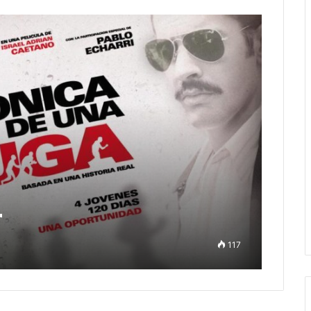
r
117