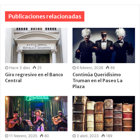
Publicaciones relacionadas
Hace 3 días
25
6 febrero, 2026
89
Giro regresivo en el Banco
Continúa Queridísimo
Central
Truman en el Paseo La
Plaza
11 febrero, 2025
80
3 abril, 2023
189