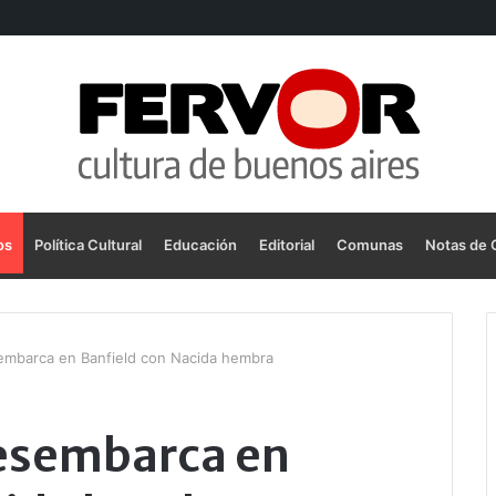
os
Política Cultural
Educación
Editorial
Comunas
Notas de 
embarca en Banfield con Nacida hembra
esembarca en