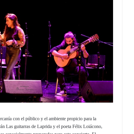
rcanía con el público y el ambiente propicio para la
án Las guitarras de Laprida y el poeta Félix Loiácono,