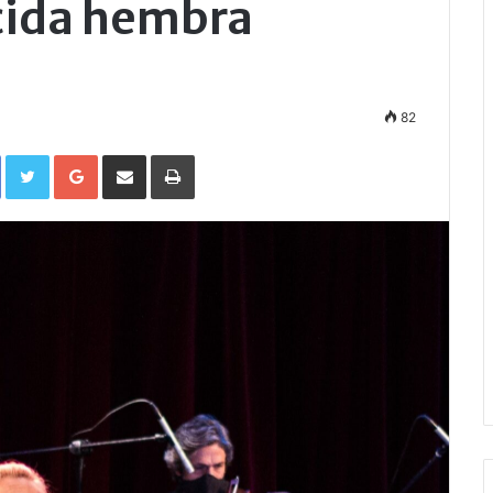
cida hembra
82
Facebook
Twitter
Google+
Compartir por correo electrónico
Imprimir