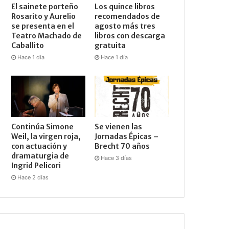
El sainete porteño
Los quince libros
Rosarito y Aurelio
recomendados de
se presenta en el
agosto más tres
Teatro Machado de
libros con descarga
Caballito
gratuita
Hace 1 día
Hace 1 día
Continúa Simone
Se vienen las
Weil, la virgen roja,
Jornadas Épicas –
con actuación y
Brecht 70 años
dramaturgia de
Hace 3 días
Ingrid Pelicori
Hace 2 días