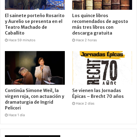
El sainete porteño Rosarito
Los quince libros
y Aurelio se presenta en el
recomendados de agosto
Teatro Machado de
más tres libros con
Caballito
descarga gratuita
Hace 59 minutos
Hace 2 horas
Continúa Simone Weil, la
Se vienen las Jornadas
virgen roja, con actuación y
Épicas – Brecht 70 años
dramaturgia de Ingrid
Hace 2 días
Pelicori
Hace 1 día