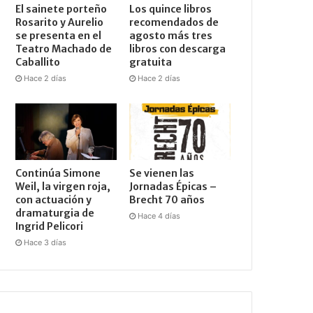
El sainete porteño
Los quince libros
Rosarito y Aurelio
recomendados de
se presenta en el
agosto más tres
Teatro Machado de
libros con descarga
Caballito
gratuita
Hace 2 días
Hace 2 días
Continúa Simone
Se vienen las
Weil, la virgen roja,
Jornadas Épicas –
con actuación y
Brecht 70 años
dramaturgia de
Hace 4 días
Ingrid Pelicori
Hace 3 días