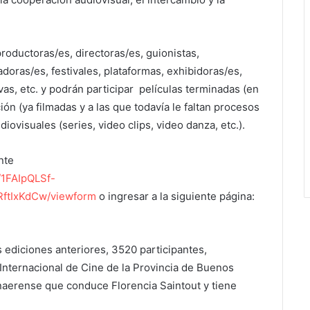
productoras/es, directoras/es, guionistas,
doras/es, festivales, plataformas, exhibidoras/es,
vas, etc. y podrán participar películas terminadas (en
ón (ya filmadas y a las que todavía le faltan procesos
iovisuales (series, video clips, video danza, etc.).
nte
/1FAIpQLSf-
ftIxKdCw/viewform
o ingresar a la siguiente página:
ediciones anteriores, 3520 participantes,
 Internacional de Cine de la Provincia de Buenos
onaerense que conduce Florencia Saintout y tiene