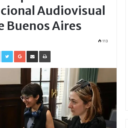
cional Audiovisual
de Buenos Aires
113
Facebook
Twitter
Google+
Compartir por correo electrónico
Imprimir