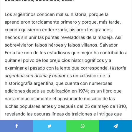
Los argentinos conocen mal su historia, porque la
aprendieron torcidamente primero y porque, más tarde,
cuando quisieron enderezarla, aislaron los grandes
hechos sin unir las puntas reveladoras de la madeja. Así,
sobrevivieron falsos héroes y falsos villanos. Salvador
Ferla fue uno de los estudiosos que mejor ha contribuido a
quitar el polvo de los prejuicios historiográficos y a
examinar el pasado con la lente que corresponde.
Historia
argentina con drama y humor
es un «clásico» de la
historiografía argentina, que cuenta con numerosas
ediciones desde su publicación en 1974; es un libro que
narra minuciosamente el apasionante mosaico de las
luchas populares antes y después del 25 de mayo de 1810,
revelando las oscuras líneas de traiciones e intrigas que
van deformando el proyecto revolucionario. La lectura de
esta obra -que Ferla propone como una introducción a la
Facebook
Twitter
WhatsApp
Telegram