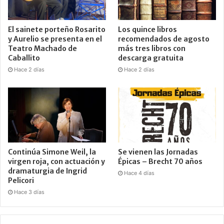
El sainete porteño Rosarito
Los quince libros
y Aurelio se presenta en el
recomendados de agosto
Teatro Machado de
más tres libros con
Caballito
descarga gratuita
Hace 2 días
Hace 2 días
Continúa Simone Weil, la
Se vienen las Jornadas
virgen roja, con actuación y
Épicas – Brecht 70 años
dramaturgia de Ingrid
Hace 4 días
Pelicori
Hace 3 días