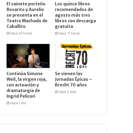
El sainete porteño
Los quince libros
Rosarito y Aurelio
recomendados de
se presenta en el
agosto más tres
Teatro Machado de
libros con descarga
Caballito
gratuita
Hace 10 horas
Hace 11 horas
Continúa Simone
Se vienen las
Weil, la virgen roja,
Jornadas Épicas –
con actuación y
Brecht 70 años
dramaturgia de
Hace 2 días
Ingrid Pelicori
Hace 1 día