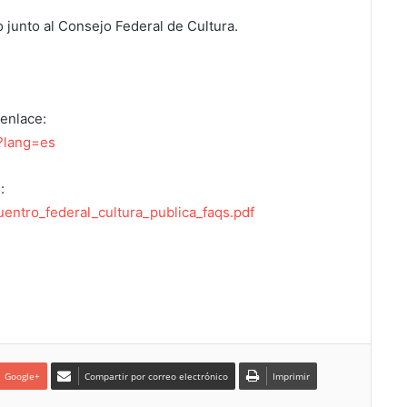
o junto al Consejo Federal de Cultura.
 enlace:
6?lang=es
:
uentro_federal_cultura_publica_faqs.pdf
Google+
Compartir por correo electrónico
Imprimir