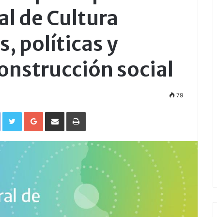
l de Cultura
s, políticas y
construcción social
79
Facebook
Twitter
Google+
Compartir por correo electrónico
Imprimir