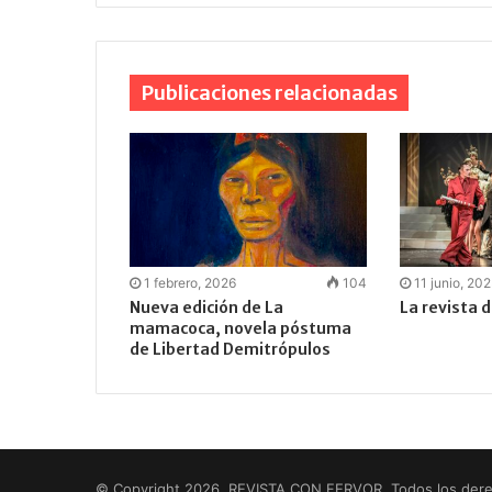
Publicaciones relacionadas
1 febrero, 2026
104
11 junio, 20
Nueva edición de La
La revista 
mamacoca, novela póstuma
de Libertad Demitrópulos
© Copyright 2026, REVISTA CON FERVOR. Todos los der