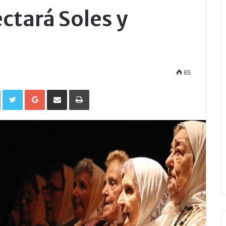
ctará Soles y
65
Facebook
Twitter
Google+
Compartir por correo electrónico
Imprimir