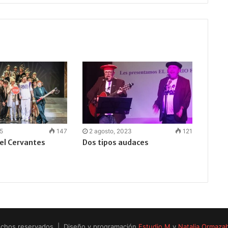
25
147
2 agosto, 2023
121
del Cervantes
Dos tipos audaces
echos reservados | Diseño y programación
Estudio M
y
Natalia Ormazab