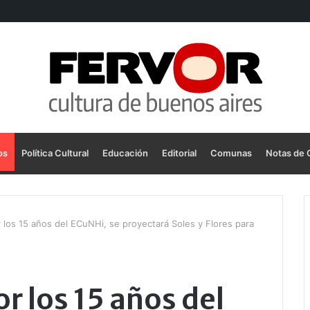
os
Política Cultural
Educación
Editorial
Comunas
Notas de 
r los 15 años del ECuNHi, se proyectará Soles y Flores para
or los 15 años del