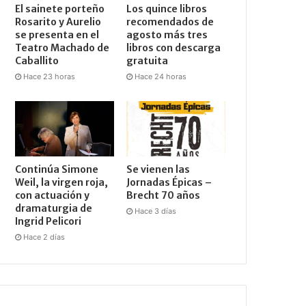
El sainete porteño
Los quince libros
Rosarito y Aurelio
recomendados de
se presenta en el
agosto más tres
Teatro Machado de
libros con descarga
Caballito
gratuita
Hace 23 horas
Hace 24 horas
Continúa Simone
Se vienen las
Weil, la virgen roja,
Jornadas Épicas –
con actuación y
Brecht 70 años
dramaturgia de
Hace 3 días
Ingrid Pelicori
Hace 2 días