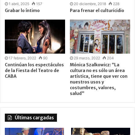
1 abril, 2025
157
20 diciembre, 2018
228
Grabar lo íntimo
Para frenar el culturicidio
17 febrero, 2022
90
29 marzo, 2022
204
Continúan los espectáculos
Mónica Szalkowicz: “La
de la Fiesta del Teatro de
cultura no es sólo un área
CABA
artística, tiene que ver con
nuestros usos y
costumbres, valores,
salud”
Últimas cargadas