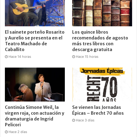
El sainete porteño Rosarito
Los quince libros
y Aurelio se presenta en el
recomendados de agosto
Teatro Machado de
más tres libros con
Caballito
descarga gratuita
Hace 14 horas
Hace 15 horas
Continúa Simone Weil, la
Se vienen las Jornadas
virgen roja, con actuación y
Épicas – Brecht 70 años
dramaturgia de Ingrid
Hace 3 días
Pelicori
Hace 2 días