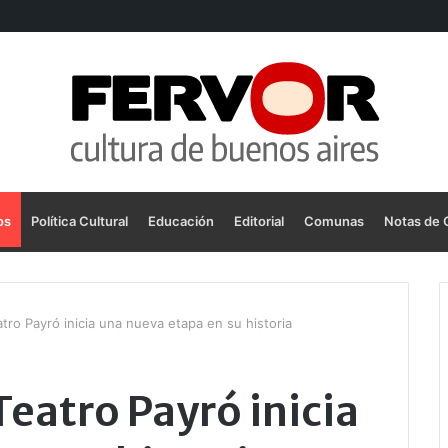
os
Política Cultural
Educación
Editorial
Comunas
Notas de 
tro Payró inicia una nueva etapa en su historia
eatro Payró inicia