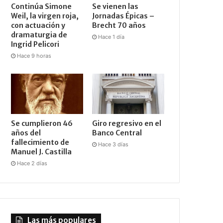
Continúa Simone
Se vienen las
Weil, la virgen roja,
Jornadas Épicas –
con actuación y
Brecht 70 años
dramaturgia de
Hace 1 día
Ingrid Pelicori
Hace 9 horas
Se cumplieron 46
Giro regresivo en el
años del
Banco Central
fallecimiento de
Hace 3 días
Manuel J. Castilla
Hace 2 días
Las más populares