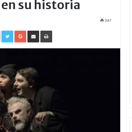
en su historia
347
Facebook
Twitter
Google+
Compartir por correo electrónico
Imprimir