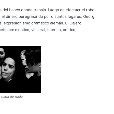
na del banco donde trabaja. Luego de efectuar el robo
o el dinero peregrinando por distintos lugares. Georg
l expresionismo dramático alemán. El Cajero
pico: extático, visceral, intenso, onírico,
a nada de nada.