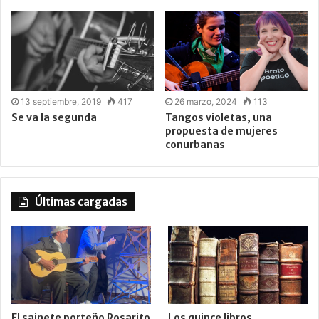
13 septiembre, 2019
417
26 marzo, 2024
113
Se va la segunda
Tangos violetas, una
propuesta de mujeres
conurbanas
Últimas cargadas
El sainete porteño Rosarito
Los quince libros