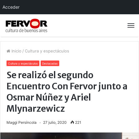
Acceder
Inicio
/
Cultura y espectáculos
Cultura y espectáculos
Destacadas
Se realizó el segundo
Encuentro Con Fervor junto a
Osmar Núñez y Ariel
Mlynarzewicz
Maggi Persíncola
27 julio, 2020
221