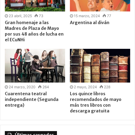
23 abril, 2025
73
15 marzo, 2024
77
Gran homenaje a las
Argentina al diván
Madres de Plaza de Mayo
por sus 48 años de lucha en
el ECuNHi
24 marzo, 2020
264
2 mayo, 2024
228
Cuarentena teatral
Los quince libros
independiente (Segunda
recomendados de mayo
entrega)
más tres libros con
descarga gratuita