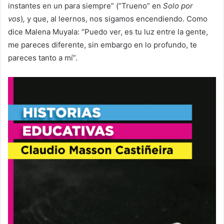
instantes en un para siempre” (“Trueno” en
Solo por
vos
)
,
y que, al leernos, nos sigamos encendiendo. Como
dice Malena Muyala: “Puedo ver, es tu luz entre la gente,
me pareces diferente, sin embargo en lo profundo, te
pareces tanto a mí”.