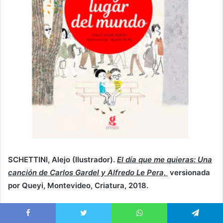
SCHETTINI, Alejo (Ilustrador).
El día que me quieras: Una
canción de Carlos Gardel y Alfredo Le Pera,
versionada
por Queyi, Montevideo, Criatura, 2018.
Gardel y Le Pera crearon juntos algunas de las canciones
Facebook
Twitter
WhatsApp
Telegram