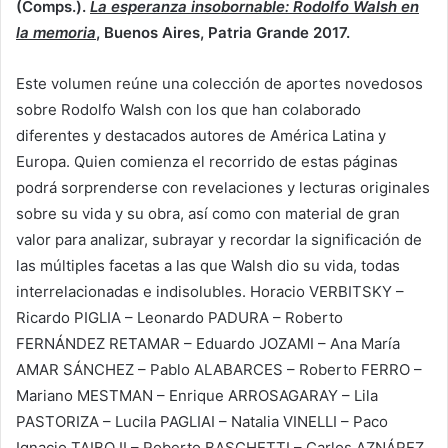
(Comps.).
La esperanza insobornable: Rodolfo Walsh en
la memoria
, Buenos Aires, Patria Grande 2017.
Este volumen reúne una colección de aportes novedosos
sobre Rodolfo Walsh con los que han colaborado
diferentes y destacados autores de América Latina y
Europa. Quien comienza el recorrido de estas páginas
podrá sorprenderse con revelaciones y lecturas originales
sobre su vida y su obra, así como con material de gran
valor para analizar, subrayar y recordar la significación de
las múltiples facetas a las que Walsh dio su vida, todas
interrelacionadas e indisolubles. Horacio VERBITSKY –
Ricardo PIGLIA – Leonardo PADURA – Roberto
FERNÁNDEZ RETAMAR – Eduardo JOZAMI – Ana María
AMAR SÁNCHEZ – Pablo ALABARCES – Roberto FERRO –
Mariano MESTMAN – Enrique ARROSAGARAY – Lila
PASTORIZA – Lucila PAGLIAI – Natalia VINELLI – Paco
Ignacio TAIBO II – Roberto BASCHETTI – Carlos AZNÁREZ