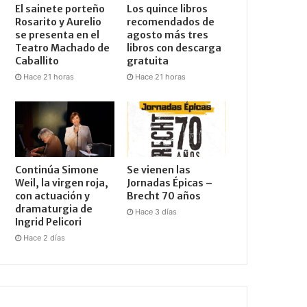
El sainete porteño
Los quince libros
Rosarito y Aurelio
recomendados de
se presenta en el
agosto más tres
Teatro Machado de
libros con descarga
Caballito
gratuita
Hace 21 horas
Hace 21 horas
Continúa Simone
Se vienen las
Weil, la virgen roja,
Jornadas Épicas –
con actuación y
Brecht 70 años
dramaturgia de
Hace 3 días
Ingrid Pelicori
Hace 2 días