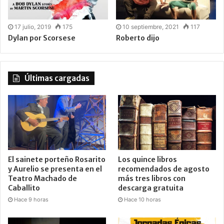
17 julio, 2019
175
10 septiembre, 2021
117
Dylan por Scorsese
Roberto dijo
Últimas cargadas
El sainete porteño Rosarito
Los quince libros
y Aurelio se presenta en el
recomendados de agosto
Teatro Machado de
más tres libros con
Caballito
descarga gratuita
Hace 9 horas
Hace 10 horas