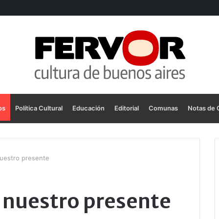
os
Política Cultural
Educación
Editorial
Comunas
Notas de 
nuestro presente
a nuestro presente