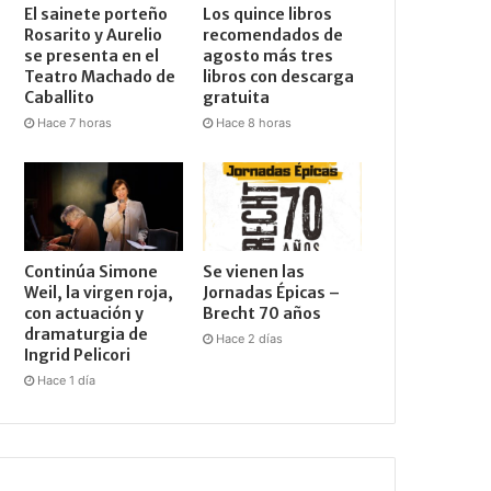
El sainete porteño
Los quince libros
Rosarito y Aurelio
recomendados de
se presenta en el
agosto más tres
Teatro Machado de
libros con descarga
Caballito
gratuita
Hace 7 horas
Hace 8 horas
Continúa Simone
Se vienen las
Weil, la virgen roja,
Jornadas Épicas –
con actuación y
Brecht 70 años
dramaturgia de
Hace 2 días
Ingrid Pelicori
Hace 1 día