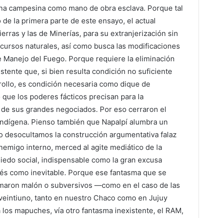
gena campesina como mano de obra esclava. Porque tal
de la primera parte de este ensayo, el actual
erras y las de Minerías, para su extranjerización sin
recursos naturales, así como busca las modificaciones
de Manejo del Fuego. Porque requiere la eliminación
istente que, si bien resulta condición no suficiente
rrollo, es condición necesaria como dique de
 que los poderes fácticos precisan para la
 de sus grandes negociados. Por eso cerraron el
e Indígena. Pienso también que Napalpí alumbra un
 desocultamos la construcción argumentativa falaz
nemigo interno, merced al agite mediático de la
iedo social, indispensable como la gran excusa
pués como inevitable. Porque ese fantasma que se
llamaron malón o subversivos —como en el caso de las
veintiuno, tanto en nuestro Chaco como en Jujuy
 los mapuches, vía otro fantasma inexistente, el RAM,