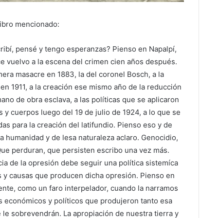
libro mencionado:
ibí, pensé y tengo esperanzas? Pienso en Napalpí,
ce vuelvo a la escena del crimen cien años después.
rimera masacre en 1883, la del coronel Bosch, a la
en 1911, a la creación ese mismo año de la reducción
o de obra esclava, a las políticas que se aplicaron
 y cuerpos luego del 19 de julio de 1924, a lo que se
as para la creación del latifundio. Pienso eso y de
sa humanidad y de lesa naturaleza aclaro. Genocidio,
. Que perduran, que persisten escribo una vez más.
ia de la opresión debe seguir una política sistemíca
s y causas que producen dicha opresión. Pienso en
sente, como un faro interpelador, cuando la narramos
es económicos y políticos que produjeron tanto esa
 le sobrevendrán. La apropiación de nuestra tierra y