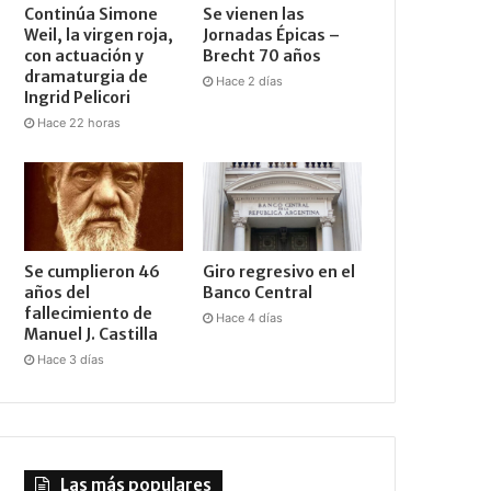
Continúa Simone
Se vienen las
Weil, la virgen roja,
Jornadas Épicas –
con actuación y
Brecht 70 años
dramaturgia de
Hace 2 días
Ingrid Pelicori
Hace 22 horas
Se cumplieron 46
Giro regresivo en el
años del
Banco Central
fallecimiento de
Hace 4 días
Manuel J. Castilla
Hace 3 días
Las más populares