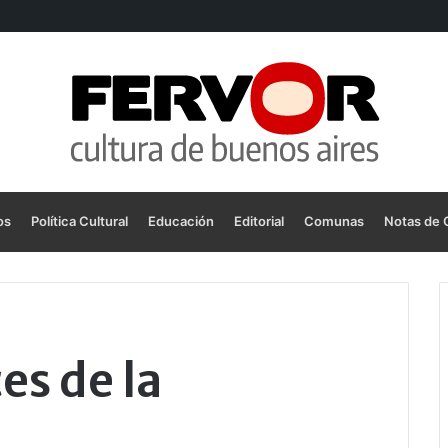
os
Política Cultural
Educación
Editorial
Comunas
Notas de 
es de la