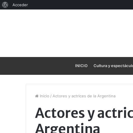
Acerca
Acceder
de
WordPress
INICIO
Cultura y espectácul
Inicio
/
Actores y actrices de la Argentina
Actores y actric
Argentina