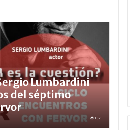
 Sergio Lumbardini
os del séptimo
rvor
137