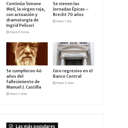
Continúa Simone
Se vienen las
Weil, la virgen roja,
Jornadas Épicas –
con actuación y
Brecht 70 años
dramaturgia de
Hace 1 día
Ingrid Pelicori
Hace 9 horas
Se cumplieron 46
Giro regresivo en el
años del
Banco Central
fallecimiento de
Hace 3 días
Manuel J. Castilla
Hace 2 días
Las más populares