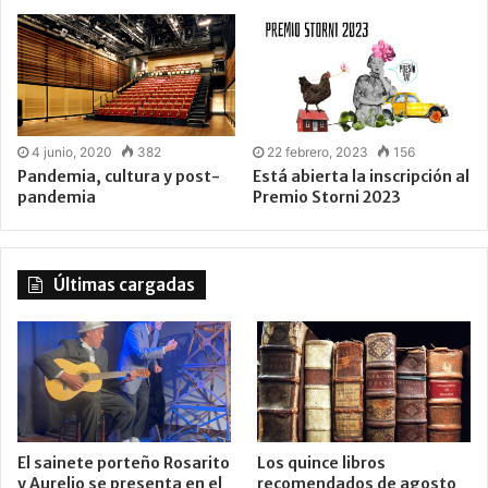
4 junio, 2020
382
22 febrero, 2023
156
Pandemia, cultura y post-
Está abierta la inscripción al
pandemia
Premio Storni 2023
Últimas cargadas
El sainete porteño Rosarito
Los quince libros
y Aurelio se presenta en el
recomendados de agosto