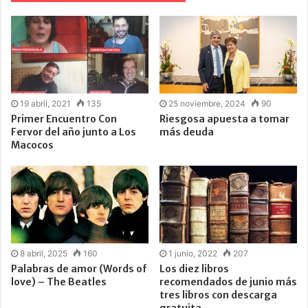
19 abril, 2021
135
25 noviembre, 2024
90
Primer Encuentro Con
Riesgosa apuesta a tomar
Fervor del año junto a Los
más deuda
Macocos
8 abril, 2025
160
1 junio, 2022
207
Palabras de amor (Words of
Los diez libros
love) – The Beatles
recomendados de junio más
tres libros con descarga
gratuita