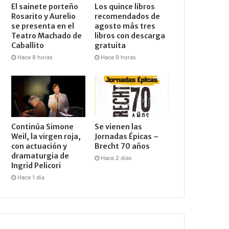
El sainete porteño
Los quince libros
Rosarito y Aurelio
recomendados de
se presenta en el
agosto más tres
Teatro Machado de
libros con descarga
Caballito
gratuita
Hace 8 horas
Hace 9 horas
Continúa Simone
Se vienen las
Weil, la virgen roja,
Jornadas Épicas –
con actuación y
Brecht 70 años
dramaturgia de
Hace 2 días
Ingrid Pelicori
Hace 1 día