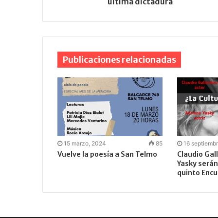
última dictadura
Publicaciones relacionadas
15 marzo, 2024
85
16 septiemb
Vuelve la poesía a San Telmo
Claudio Gal
Yasky serán 
quinto Encu