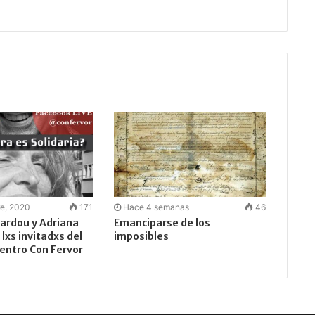
re, 2020
171
Hace 4 semanas
46
lardou y Adriana
Emanciparse de los
lxs invitadxs del
imposibles
entro Con Fervor