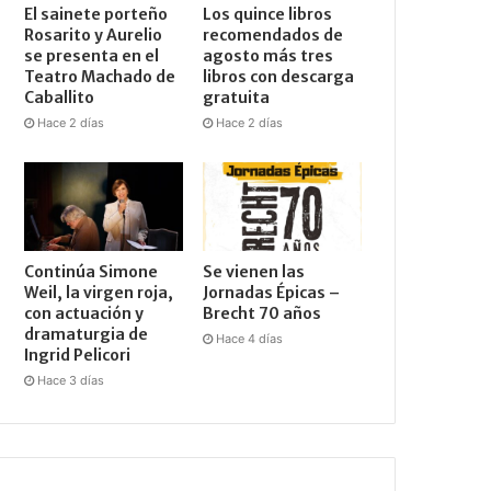
El sainete porteño
Los quince libros
Rosarito y Aurelio
recomendados de
se presenta en el
agosto más tres
Teatro Machado de
libros con descarga
Caballito
gratuita
Hace 2 días
Hace 2 días
Continúa Simone
Se vienen las
Weil, la virgen roja,
Jornadas Épicas –
con actuación y
Brecht 70 años
dramaturgia de
Hace 4 días
Ingrid Pelicori
Hace 3 días