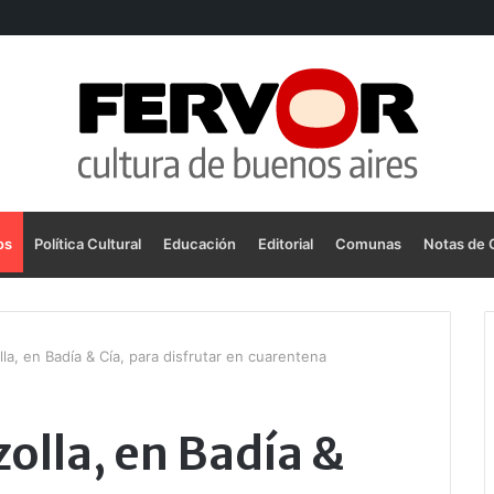
os
Política Cultural
Educación
Editorial
Comunas
Notas de 
olla, en Badía & Cía, para disfrutar en cuarentena
zzolla, en Badía &