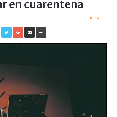
tar en cuarentena
519
Facebook
Twitter
Google+
Compartir por correo electrónico
Imprimir