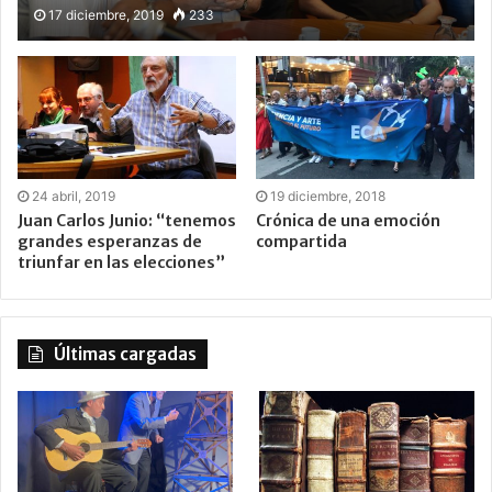
personalidades de la cultura
17 diciembre, 2019
233
24 abril, 2019
19 diciembre, 2018
Juan Carlos Junio: “tenemos
Crónica de una emoción
grandes esperanzas de
compartida
triunfar en las elecciones”
Últimas cargadas