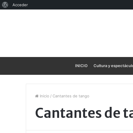
Acerca
Acceder
de
WordPress
INICIO
Cultura y espectácul
Inicio
/
Cantantes de tango
Cantantes de 