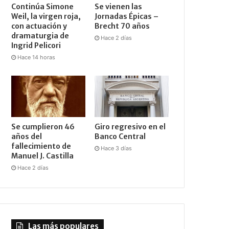
Continúa Simone
Se vienen las
Weil, la virgen roja,
Jornadas Épicas –
con actuación y
Brecht 70 años
dramaturgia de
Hace 2 días
Ingrid Pelicori
Hace 14 horas
Se cumplieron 46
Giro regresivo en el
años del
Banco Central
fallecimiento de
Hace 3 días
Manuel J. Castilla
Hace 2 días
Las más populares