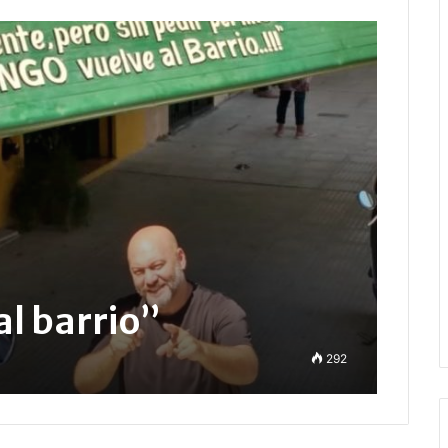
al barrio”
292