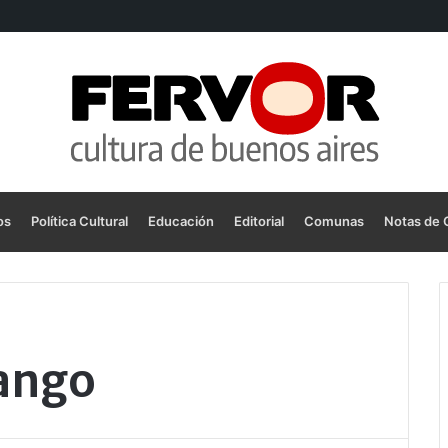
os
Política Cultural
Educación
Editorial
Comunas
Notas de 
tango