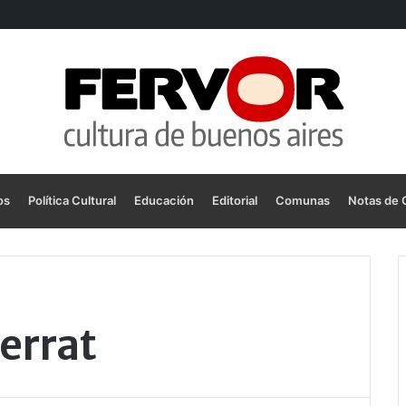
os
Política Cultural
Educación
Editorial
Comunas
Notas de 
errat