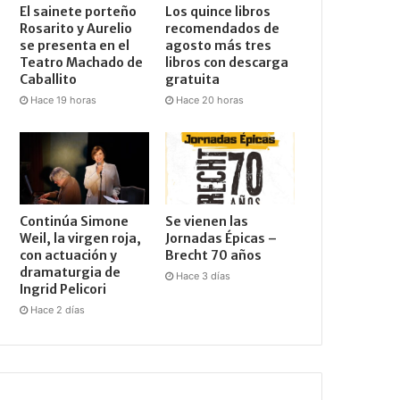
El sainete porteño
Los quince libros
Rosarito y Aurelio
recomendados de
se presenta en el
agosto más tres
Teatro Machado de
libros con descarga
Caballito
gratuita
Hace 19 horas
Hace 20 horas
Continúa Simone
Se vienen las
Weil, la virgen roja,
Jornadas Épicas –
con actuación y
Brecht 70 años
dramaturgia de
Hace 3 días
Ingrid Pelicori
Hace 2 días