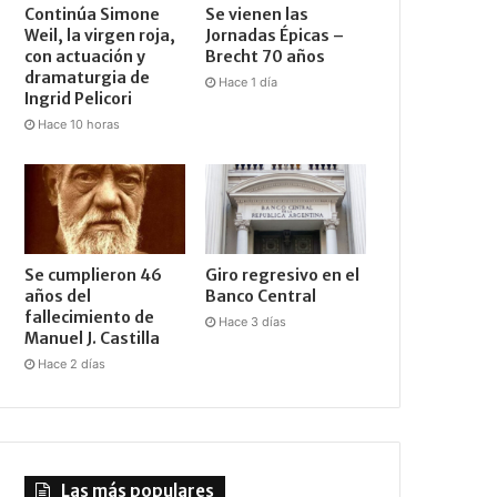
Continúa Simone
Se vienen las
Weil, la virgen roja,
Jornadas Épicas –
con actuación y
Brecht 70 años
dramaturgia de
Hace 1 día
Ingrid Pelicori
Hace 10 horas
Se cumplieron 46
Giro regresivo en el
años del
Banco Central
fallecimiento de
Hace 3 días
Manuel J. Castilla
Hace 2 días
Las más populares