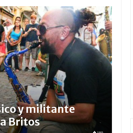
co y militante
a Britos
189