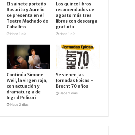
El sainete porteño
Los quince libros
Rosarito y Aurelio
recomendados de
se presenta en el
agosto más tres
Teatro Machado de
libros con descarga
Caballito
gratuita
Hace 1 día
Hace 1 día
Continúa Simone
Se vienen las
Weil, la virgen roja,
Jornadas Épicas –
con actuación y
Brecht 70 años
dramaturgia de
Hace 3 días
Ingrid Pelicori
Hace 2 días