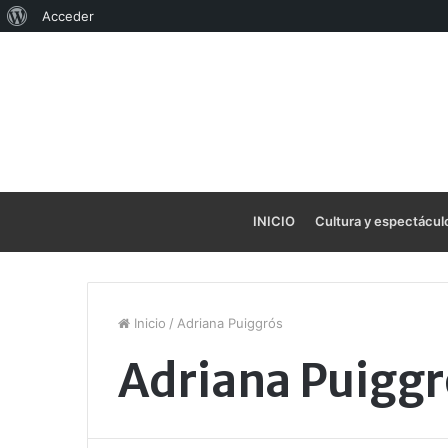
Acerca
Acceder
de
WordPress
INICIO
Cultura y espectácul
Inicio
/
Adriana Puiggrós
Adriana Puiggr