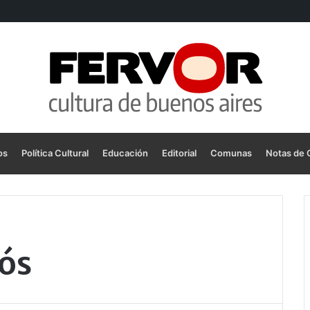
os
Política Cultural
Educación
Editorial
Comunas
Notas de 
ós