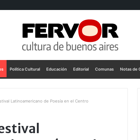
os
Política Cultural
Educación
Editorial
Comunas
Notas de 
estival Latinoamericano de Poesía en el Centro
estival