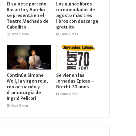
El sainete porteño
Los quince libros
Rosarito y Aurelio
recomendados de
se presenta en el
agosto más tres
Teatro Machado de
libros con descarga
Caballito
gratuita
Hace 2 días
Hace 2 días
Continúa Simone
Se vienen las
Weil, la virgen roja,
Jornadas Épicas –
con actuación y
Brecht 70 años
dramaturgia de
Hace 4 días
Ingrid Pelicori
Hace 3 días