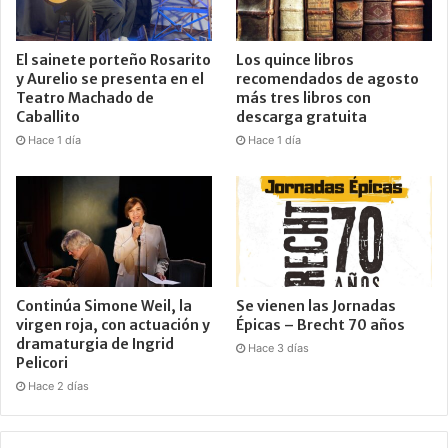
El sainete porteño Rosarito
Los quince libros
y Aurelio se presenta en el
recomendados de agosto
Teatro Machado de
más tres libros con
Caballito
descarga gratuita
Hace 1 día
Hace 1 día
Continúa Simone Weil, la
Se vienen las Jornadas
virgen roja, con actuación y
Épicas – Brecht 70 años
dramaturgia de Ingrid
Hace 3 días
Pelicori
Hace 2 días