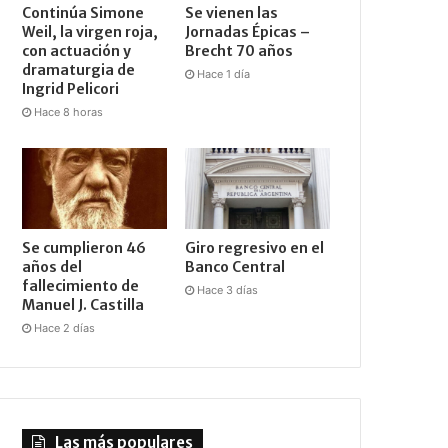
Continúa Simone
Se vienen las
Weil, la virgen roja,
Jornadas Épicas –
con actuación y
Brecht 70 años
dramaturgia de
Hace 1 día
Ingrid Pelicori
Hace 8 horas
Se cumplieron 46
Giro regresivo en el
años del
Banco Central
fallecimiento de
Hace 3 días
Manuel J. Castilla
Hace 2 días
Las más populares