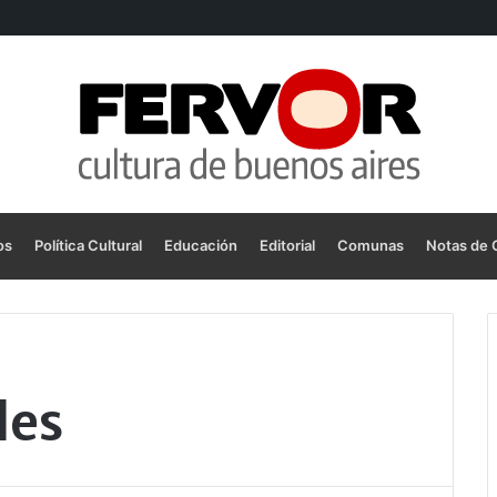
os
Política Cultural
Educación
Editorial
Comunas
Notas de 
les