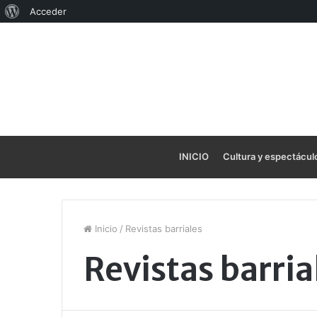
Acerca
Acceder
de
WordPress
INICIO
Cultura y espectácul
Inicio
/
Revistas barriales
Revistas barria