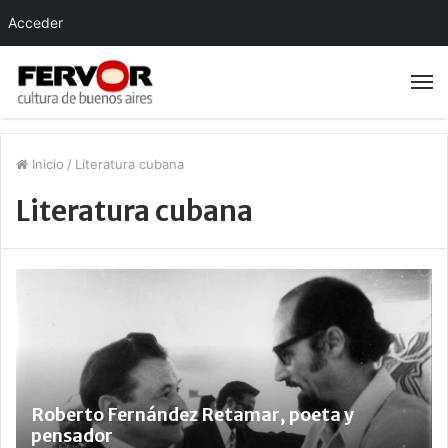
Acceder
Inicio
/
Literatura cubana
Literatura cubana
Roberto Fernández Retamar, poeta y
pensador