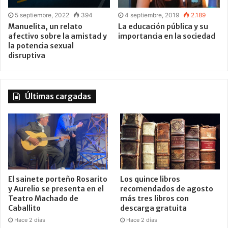
5 septiembre, 2022
394
4 septiembre, 2019
2.189
Manuelita, un relato
La educación pública y su
afectivo sobre la amistad y
importancia en la sociedad
la potencia sexual
disruptiva
Últimas cargadas
El sainete porteño Rosarito
Los quince libros
y Aurelio se presenta en el
recomendados de agosto
Teatro Machado de
más tres libros con
Caballito
descarga gratuita
Hace 2 días
Hace 2 días